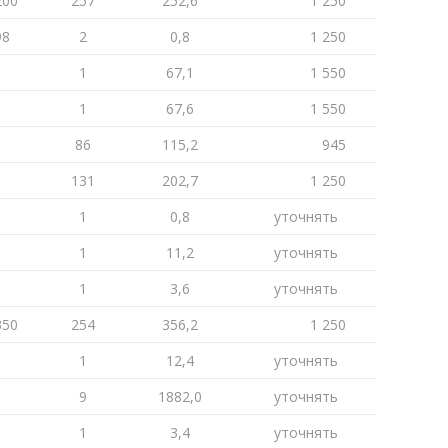
200
257
252,6
1 250
98
2
0,8
1 250
1
67,1
1 550
1
67,6
1 550
86
115,2
945
131
202,7
1 250
1
0,8
уточнять
1
11,2
уточнять
1
3,6
уточнять
350
254
356,2
1 250
1
12,4
уточнять
9
1882,0
уточнять
1
3,4
уточнять