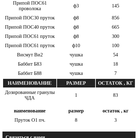
Припой ПОС61
ф3
145
проволока
Припой ПОС30 пруток
ф8
856
Припой ПОС40 пруток
ф8
665
Припой ПОС61 пруток
ф8
300
Припой ПОС61 пруток
ф10
100
Висмут Ви2
чушка
54
Баббит Б83
чушка
18
Баббит Б88
чушка
7
НАИМЕНОВАНИЕ
РАЗМЕР
ОСТАТОК , КГ
Дозированные гранулы
1
83
ЧДА
наименование
размер
остаток , кг
Пруток О1 пч.
8
3
Связаться с нами